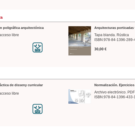
ra
n poligráfica arquitectónica
Arquitecturas porticadas 
acceso libre
Tapa blanda. Rústica
ISBN:978-84-1396-289-
30,00 €
ráctica de disseny curricular
Normalización. Ejercicio
Archivo electrónico. PDF
acceso libre
ISBN:978-84-1396-433-