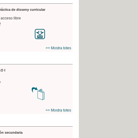
práctica de disseny curricular
 acceso libre
2
>> Mostra totes
O I
7
>> Mostra totes
ón secundaria