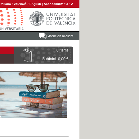
tellano
/
Valencià
/
English
|
Accessibilitat:
a
·
A
Atencion al client
0 items
Subtotal: 0,00 €