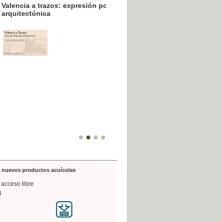
resión poligráfica
de nuevos productos acuícolas
 acceso libre
4