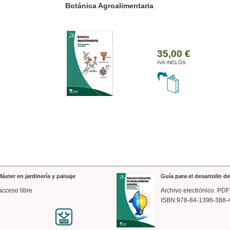
ánica Agroalimentaria
Valencia a trazos: exp
arquitectónica
35,00 €
IVA INCLÒS
áster en jardinería y paisaje
Guía para el desarrollo 
acceso libre
Archivo electrónico. PDF
ISBN:978-84-1396-388-