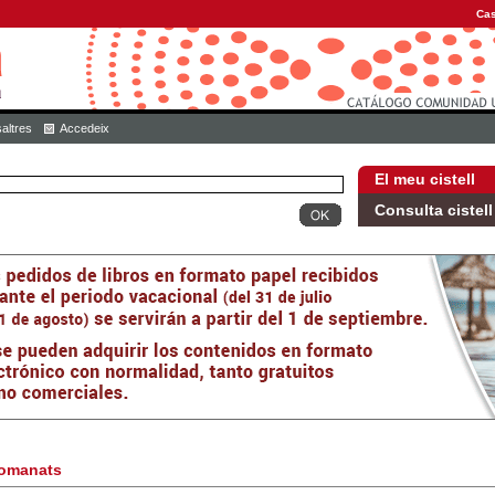
Cas
altres
Accedeix
El meu cistell
Consulta cistell
omanats