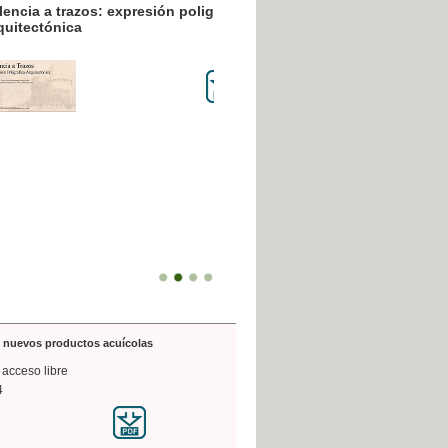
resión poligráfica
de nuevos productos acuícolas
 acceso libre
4