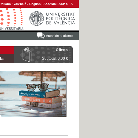
tellano
/
Valencià
/
English
|
Accesibilidad:
a
·
A
Atención al cliente
0 items
ta
Subtotal: 0,00 €