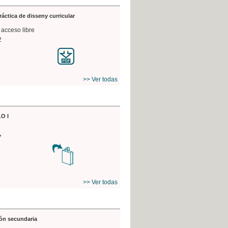
práctica de disseny curricular
 acceso libre
2
>> Ver todas
O I
7
>> Ver todas
ón secundaria