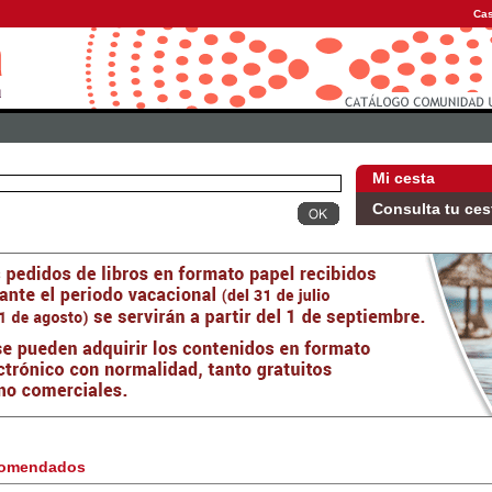
Cas
Mi cesta
Consulta tu ces
omendados