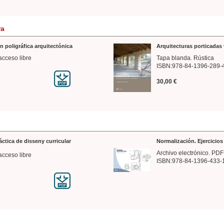
ra
n poligráfica arquitectónica
Arquitecturas porticadas 
acceso libre
Tapa blanda. Rústica
ISBN:978-84-1396-289-
30,00 €
ráctica de disseny curricular
Normalización. Ejercicio
Archivo electrónico. PDF
acceso libre
ISBN:978-84-1396-433-