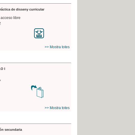
práctica de disseny curricular
 acceso libre
2
>> Mostra totes
O I
7
>> Mostra totes
ón secundaria