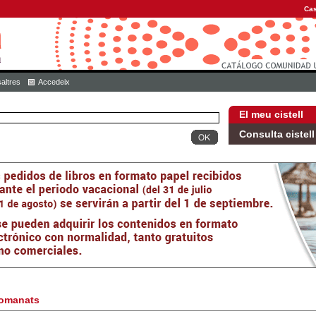
Cas
altres
Accedeix
El meu cistell
Consulta cistell
omanats