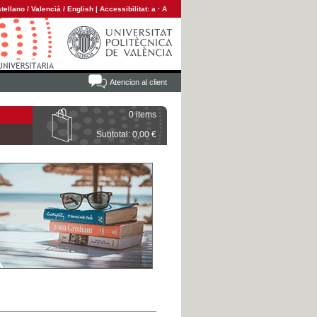
tellano
/
Valencià
/
English
|
Accessibilitat:
a
·
A
Atencion al client
0 items
Subtotal: 0,00 €