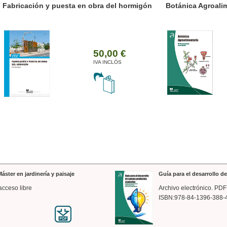
ánica Agroalimentaria
Valencia a trazos: exp
arquitectónica
35,00 €
IVA INCLÒS
áster en jardinería y paisaje
Guía para el desarrollo 
acceso libre
Archivo electrónico. PDF
ISBN:978-84-1396-388-