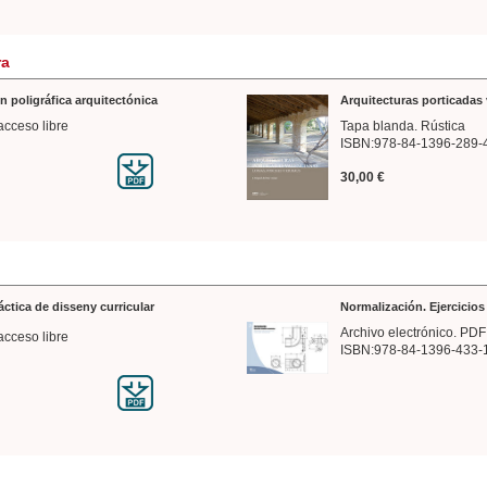
ra
n poligráfica arquitectónica
Arquitecturas porticadas 
acceso libre
Tapa blanda. Rústica
ISBN:978-84-1396-289-
30,00 €
ráctica de disseny curricular
Normalización. Ejercicio
Archivo electrónico. PDF
acceso libre
ISBN:978-84-1396-433-