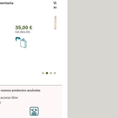
resión poligráfica
de nuevos productos acuícolas
 acceso libre
4