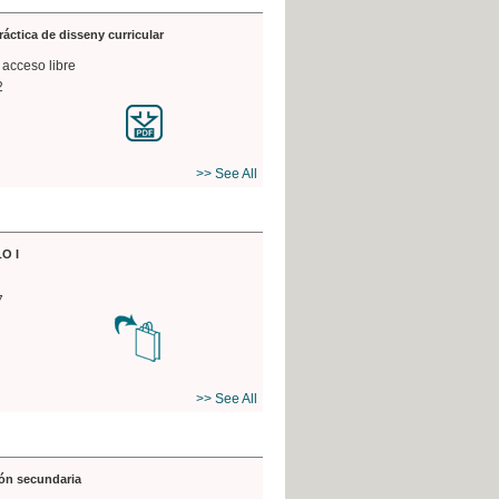
práctica de disseny curricular
 acceso libre
2
>> See All
O I
7
>> See All
ón secundaria