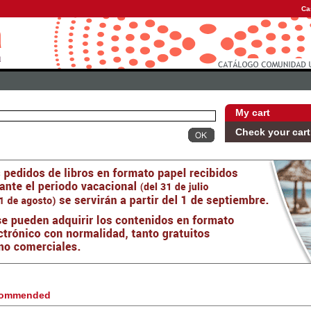
Ca
My cart
Check your cart
ommended