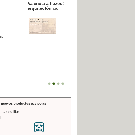
resión poligráfica
de nuevos productos acuícolas
 acceso libre
4