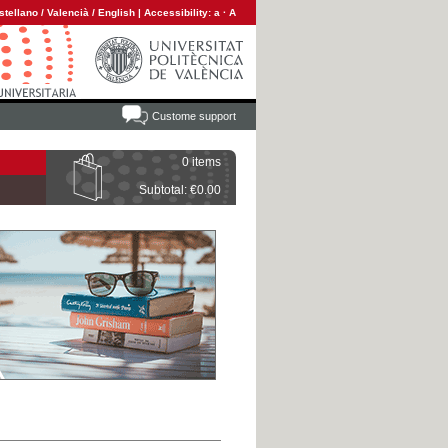
stellano
/
Valencià
/
English
|
Accessibility:
a
·
A
Custome support
0 items
Subtotal: €0.00