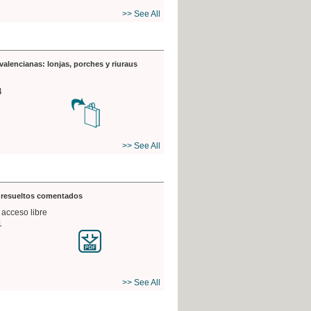
>> See All
valencianas: lonjas, porches y riuraus
4
>> See All
s resueltos comentados
 acceso libre
1
>> See All