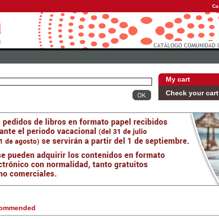
Ca
My cart
Check your cart
ommended