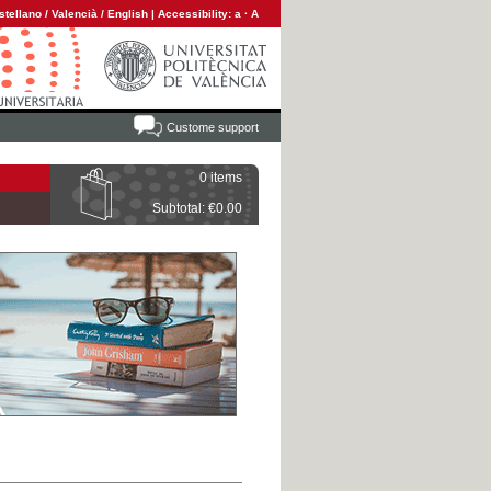
stellano
/
Valencià
/
English
|
Accessibility:
a
·
A
Custome support
0 items
Subtotal: €0.00