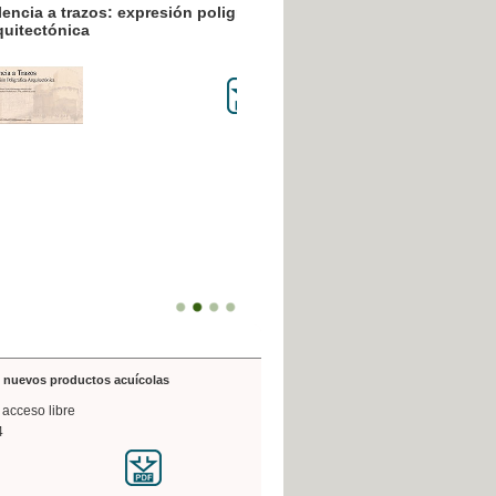
resión poligráfica
de nuevos productos acuícolas
 acceso libre
4