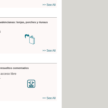
>> See All
valencianas: lonjas, porches y riuraus
4
>> See All
s resueltos comentados
 acceso libre
1
>> See All