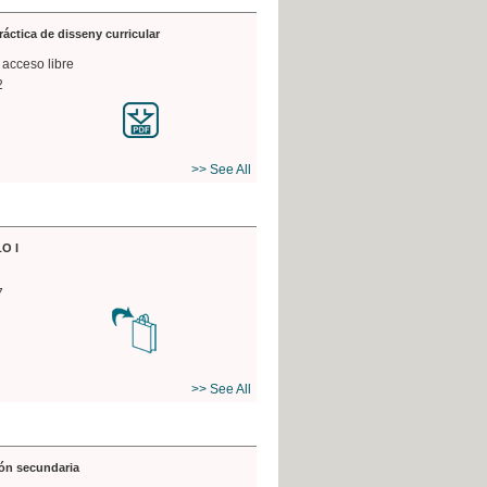
práctica de disseny curricular
 acceso libre
2
>> See All
O I
7
>> See All
ón secundaria