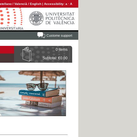
stellano
/
Valencià
/
English
|
Accessibility:
a
·
A
Custome support
0 items
Subtotal: €0.00