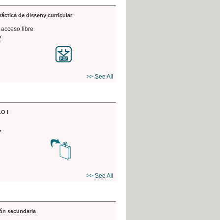
práctica de disseny curricular
 acceso libre
2
>> See All
O I
7
>> See All
ón secundaria