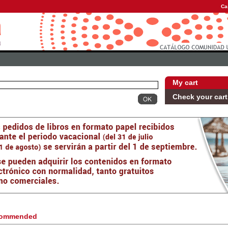
Ca
My cart
Check your cart
ommended