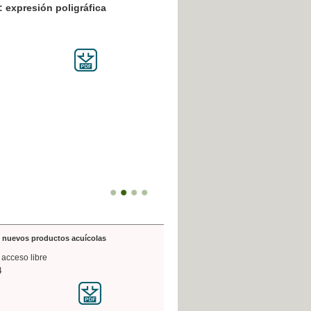
resión poligráfica
de nuevos productos acuícolas
 acceso libre
4