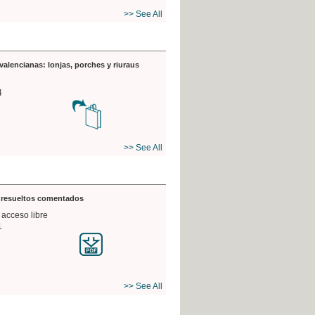
>> See All
valencianas: lonjas, porches y riuraus
4
>> See All
s resueltos comentados
 acceso libre
1
>> See All