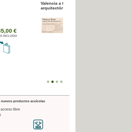
resión poligráfica
de nuevos productos acuícolas
 acceso libre
4