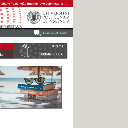
tellano
/
Valencià
/
English
|
Accesibilidad:
a
·
A
Atención al cliente
0 items
ta
Subtotal: 0,00 €