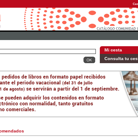
Cas
Mi cesta
Consulta tu ces
omendados