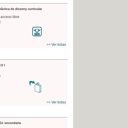
práctica de disseny curricular
 acceso libre
2
>> Ver todas
O I
7
>> Ver todas
ón secundaria