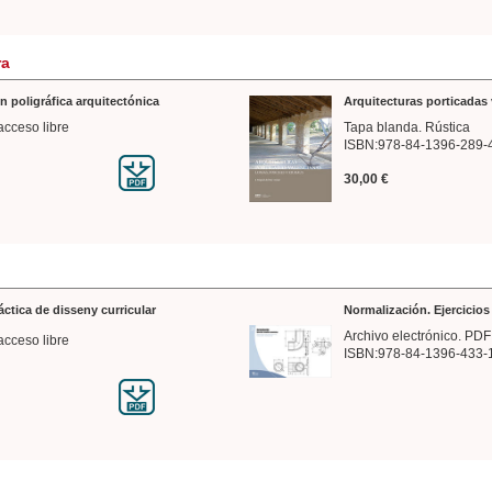
ra
n poligráfica arquitectónica
Arquitecturas porticadas 
acceso libre
Tapa blanda. Rústica
ISBN:978-84-1396-289-
30,00 €
ráctica de disseny curricular
Normalización. Ejercicio
Archivo electrónico. PDF
acceso libre
ISBN:978-84-1396-433-