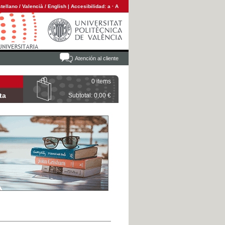
tellano
/
Valencià
/
English
|
Accesibilidad:
a
·
A
Atención al cliente
0 items
ta
Subtotal: 0,00 €