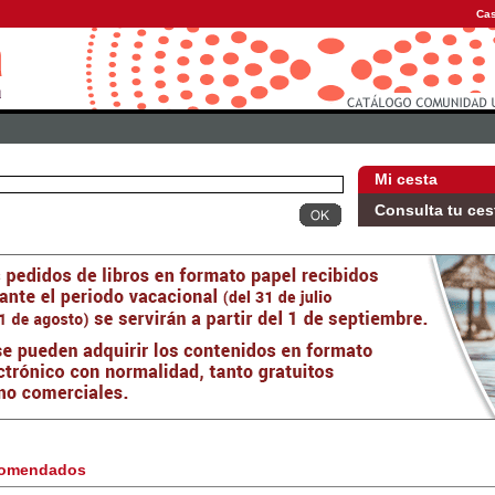
Cas
Mi cesta
Consulta tu ces
omendados