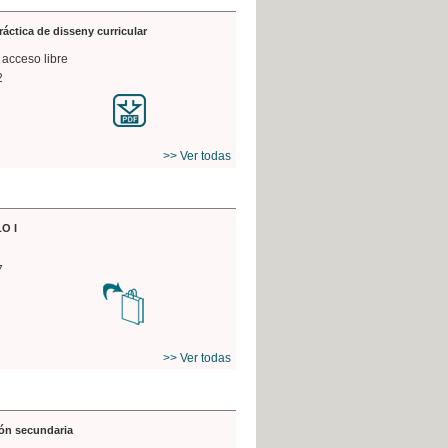
práctica de disseny curricular
 acceso libre
2
>> Ver todas
O I
7
>> Ver todas
ón secundaria