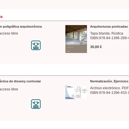
ra
n poligráfica arquitectónica
Arquitecturas porticadas 
acceso libre
Tapa blanda. Rústica
ISBN:978-84-1396-289-
30,00 €
ráctica de disseny curricular
Normalización. Ejercicio
Archivo electrónico. PDF
acceso libre
ISBN:978-84-1396-433-