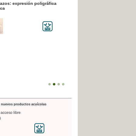
resión poligráfica
de nuevos productos acuícolas
 acceso libre
4