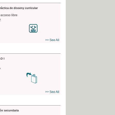
práctica de disseny curricular
 acceso libre
2
>> See All
O I
7
>> See All
ón secundaria