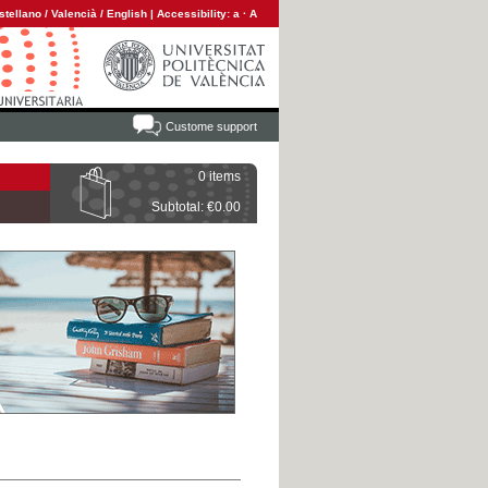
stellano
/
Valencià
/
English
|
Accessibility:
a
·
A
Custome support
0 items
Subtotal: €0.00