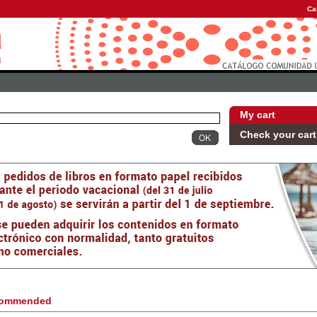
Ca
My cart
Check your cart
ommended