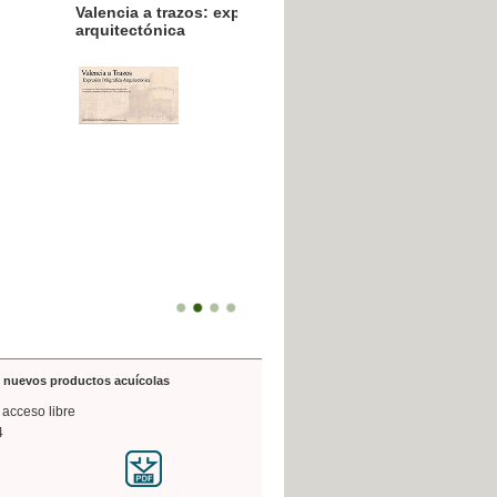
resión poligráfica
de nuevos productos acuícolas
 acceso libre
4