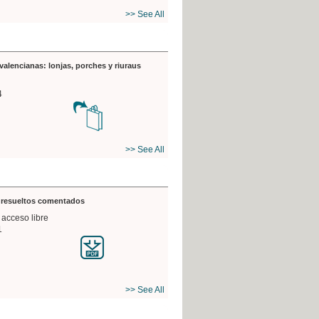
>> See All
valencianas: lonjas, porches y riuraus
4
>> See All
s resueltos comentados
 acceso libre
1
>> See All