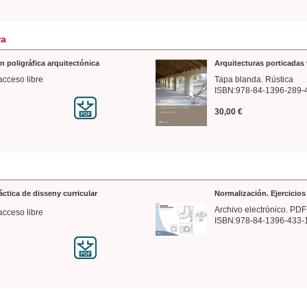
ra
n poligráfica arquitectónica
Arquitecturas porticadas 
acceso libre
Tapa blanda. Rústica
ISBN:978-84-1396-289-
30,00 €
ráctica de disseny curricular
Normalización. Ejercicio
Archivo electrónico. PDF
acceso libre
ISBN:978-84-1396-433-