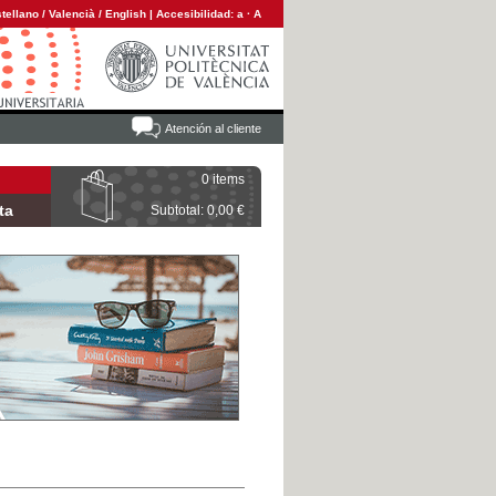
tellano
/
Valencià
/
English
|
Accesibilidad:
a
·
A
Atención al cliente
0 items
ta
Subtotal: 0,00 €