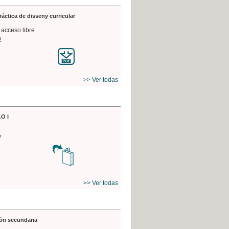
práctica de disseny curricular
 acceso libre
2
>> Ver todas
O I
7
>> Ver todas
ón secundaria