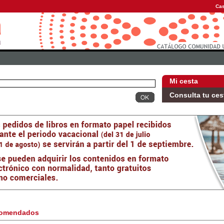
Cas
Mi cesta
Consulta tu ces
omendados