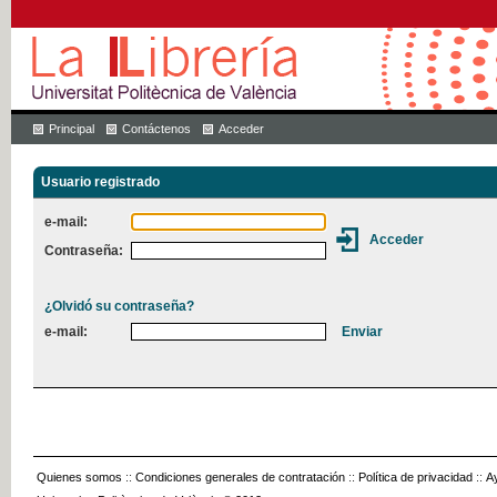
Principal
Contáctenos
Acceder
Usuario registrado
e-mail:
Contraseña:
¿Olvidó su contraseña?
e-mail:
Quienes somos
::
Condiciones generales de contratación
::
Política de privacidad
::
A