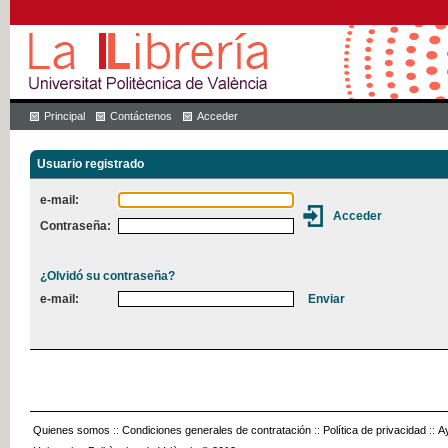
Principal
Contáctenos
Acceder
Usuario registrado
e-mail:
Contraseña:
¿Olvidó su contraseña?
e-mail:
Quienes somos
::
Condiciones generales de contratación
::
Política de privacidad
::
A