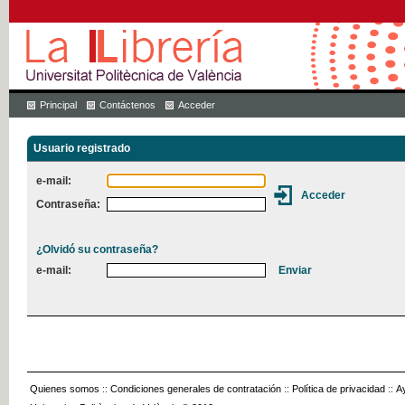
Principal
Contáctenos
Acceder
Usuario registrado
e-mail:
Contraseña:
¿Olvidó su contraseña?
e-mail:
Quienes somos
::
Condiciones generales de contratación
::
Política de privacidad
::
A