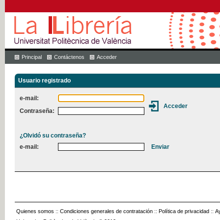
Principal
Contáctenos
Acceder
Usuario registrado
e-mail:
Contraseña:
¿Olvidó su contraseña?
e-mail:
Quienes somos
::
Condiciones generales de contratación
::
Política de privacidad
::
A