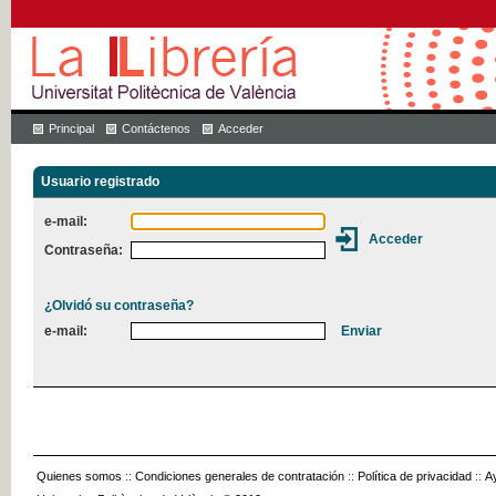
Principal
Contáctenos
Acceder
Usuario registrado
e-mail:
Contraseña:
¿Olvidó su contraseña?
e-mail:
Quienes somos
::
Condiciones generales de contratación
::
Política de privacidad
::
A