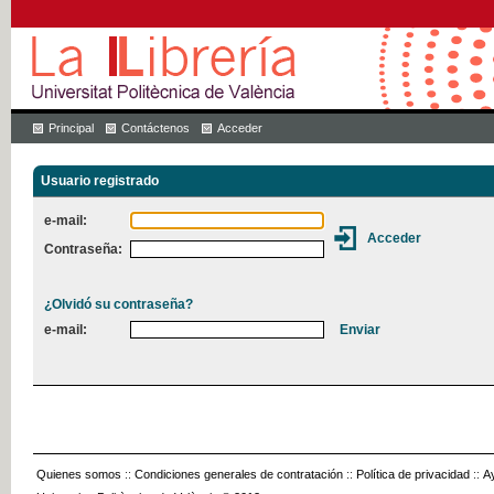
Principal
Contáctenos
Acceder
Usuario registrado
e-mail:
Contraseña:
¿Olvidó su contraseña?
e-mail:
Quienes somos
::
Condiciones generales de contratación
::
Política de privacidad
::
A