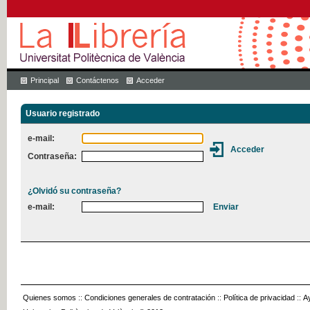
Principal
Contáctenos
Acceder
Usuario registrado
e-mail:
Contraseña:
¿Olvidó su contraseña?
e-mail:
Quienes somos
::
Condiciones generales de contratación
::
Política de privacidad
::
A