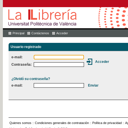
Principal
Contáctenos
Acceder
Usuario registrado
e-mail:
Contraseña:
¿Olvidó su contraseña?
e-mail:
Quienes somos
::
Condiciones generales de contratación
::
Política de privacidad
::
A