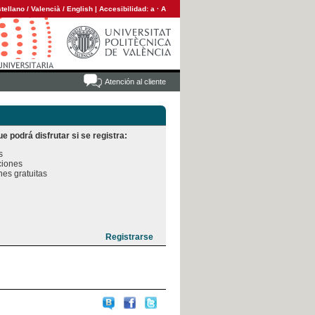
tellano
/
Valencià
/
English
|
Accesibilidad:
a
·
A
Atención al cliente
e podrá disfrutar si se registra:


iones

es gratuitas
