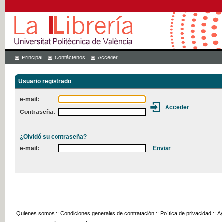
Principal
Contáctenos
Acceder
Usuario registrado
e-mail:
Contraseña:
¿Olvidó su contraseña?
e-mail:
Quienes somos
::
Condiciones generales de contratación
::
Política de privacidad
::
A