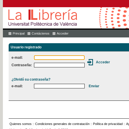
Principal
Contáctenos
Acceder
Usuario registrado
e-mail:
Contraseña:
¿Olvidó su contraseña?
e-mail:
Quienes somos
::
Condiciones generales de contratación
::
Política de privacidad
::
A