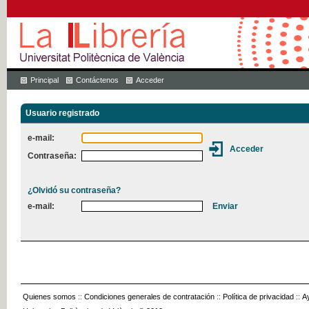
Principal
Contáctenos
Acceder
Usuario registrado
e-mail:
Contraseña:
¿Olvidó su contraseña?
e-mail:
Quienes somos
::
Condiciones generales de contratación
::
Política de privacidad
::
A