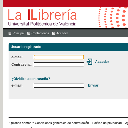
Principal
Contáctenos
Acceder
Usuario registrado
e-mail:
Contraseña:
¿Olvidó su contraseña?
e-mail:
Quienes somos
::
Condiciones generales de contratación
::
Política de privacidad
::
A