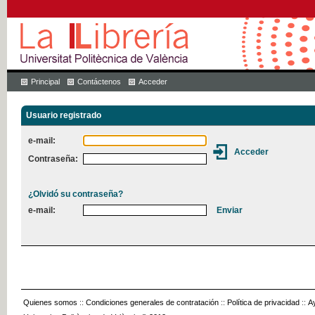
Principal
Contáctenos
Acceder
Usuario registrado
e-mail:
Contraseña:
¿Olvidó su contraseña?
e-mail:
Quienes somos
::
Condiciones generales de contratación
::
Política de privacidad
::
A