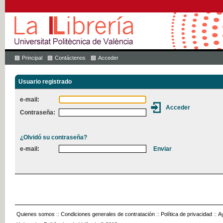
Principal
Contáctenos
Acceder
Usuario registrado
e-mail:
Contraseña:
¿Olvidó su contraseña?
e-mail:
Quienes somos
::
Condiciones generales de contratación
::
Política de privacidad
::
A