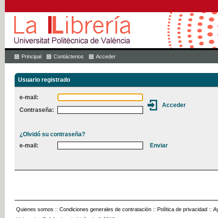
Principal
Contáctenos
Acceder
Usuario registrado
e-mail:
Contraseña:
¿Olvidó su contraseña?
e-mail:
Quienes somos
::
Condiciones generales de contratación
::
Política de privacidad
::
A