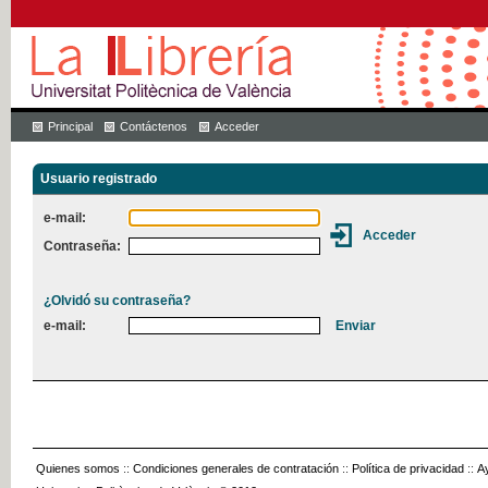
Principal
Contáctenos
Acceder
Usuario registrado
e-mail:
Contraseña:
¿Olvidó su contraseña?
e-mail:
Quienes somos
::
Condiciones generales de contratación
::
Política de privacidad
::
A