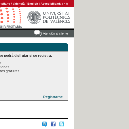
tellano
/
Valencià
/
English
|
Accesibilidad:
a
·
A
Atención al cliente
e podrá disfrutar si se registra:


iones

es gratuitas
