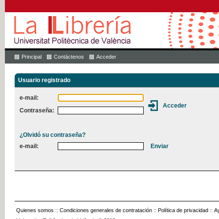
Principal
Contáctenos
Acceder
Usuario registrado
e-mail:
Contraseña:
¿Olvidó su contraseña?
e-mail:
Quienes somos
::
Condiciones generales de contratación
::
Política de privacidad
::
A