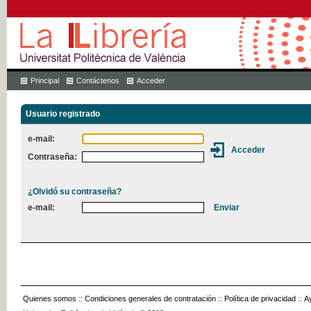
Principal
Contáctenos
Acceder
Usuario registrado
e-mail:
Contraseña:
¿Olvidó su contraseña?
e-mail:
Quienes somos
::
Condiciones generales de contratación
::
Política de privacidad
::
A