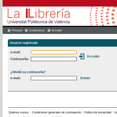
Principal
Contáctenos
Acceder
Usuario registrado
e-mail:
Contraseña:
¿Olvidó su contraseña?
e-mail:
Quienes somos
::
Condiciones generales de contratación
::
Política de privacidad
::
A