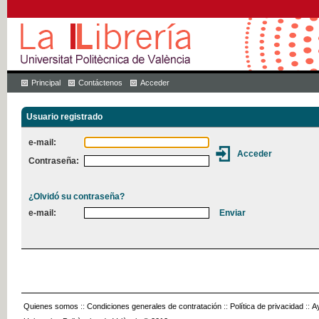
Principal
Contáctenos
Acceder
Usuario registrado
e-mail:
Contraseña:
¿Olvidó su contraseña?
e-mail:
Quienes somos
::
Condiciones generales de contratación
::
Política de privacidad
::
A