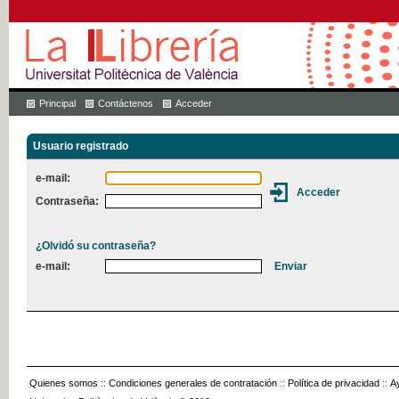
Principal
Contáctenos
Acceder
Usuario registrado
e-mail:
Contraseña:
¿Olvidó su contraseña?
e-mail:
Quienes somos
::
Condiciones generales de contratación
::
Política de privacidad
::
A