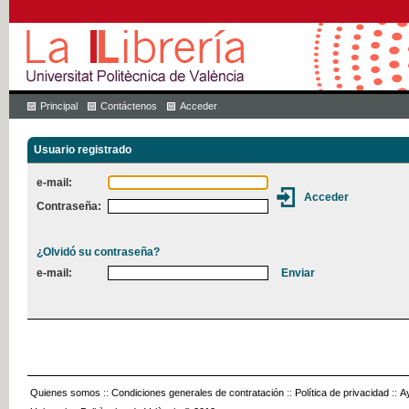
Principal
Contáctenos
Acceder
Usuario registrado
e-mail:
Contraseña:
¿Olvidó su contraseña?
e-mail:
Quienes somos
::
Condiciones generales de contratación
::
Política de privacidad
::
A