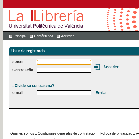
Principal
Contáctenos
Acceder
Usuario registrado
e-mail:
Contraseña:
¿Olvidó su contraseña?
e-mail:
Quienes somos
::
Condiciones generales de contratación
::
Política de privacidad
::
A