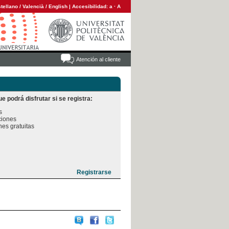
tellano
/
Valencià
/
English
|
Accesibilidad:
a
·
A
Atención al cliente
e podrá disfrutar si se registra:


iones

es gratuitas
