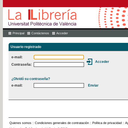
Principal
Contáctenos
Acceder
Usuario registrado
e-mail:
Contraseña:
¿Olvidó su contraseña?
e-mail:
Quienes somos
::
Condiciones generales de contratación
::
Política de privacidad
::
A