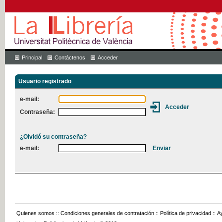
Principal
Contáctenos
Acceder
Usuario registrado
e-mail:
Contraseña:
¿Olvidó su contraseña?
e-mail:
Quienes somos
::
Condiciones generales de contratación
::
Política de privacidad
::
A