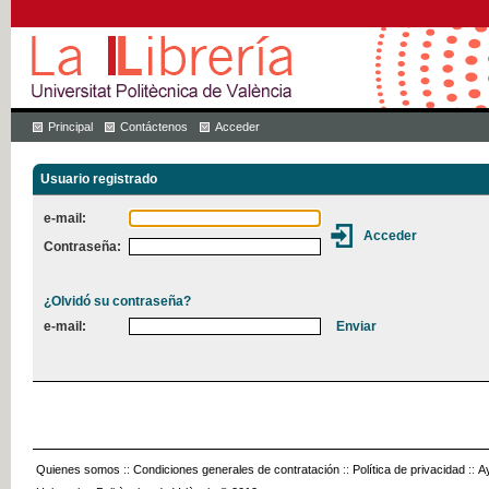
Principal
Contáctenos
Acceder
Usuario registrado
e-mail:
Contraseña:
¿Olvidó su contraseña?
e-mail:
Quienes somos
::
Condiciones generales de contratación
::
Política de privacidad
::
A