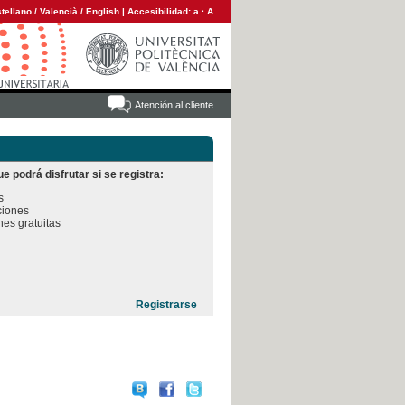
tellano
/
Valencià
/
English
|
Accesibilidad:
a
·
A
Atención al cliente
e podrá disfrutar si se registra:


iones

es gratuitas
