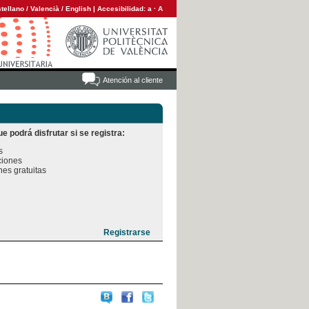
tellano
/
Valencià
/
English
|
Accesibilidad:
a
·
A
Atención al cliente
e podrá disfrutar si se registra:


iones

es gratuitas
