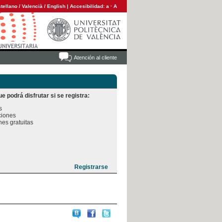
tellano
/
Valencià
/
English
|
Accesibilidad:
a
·
A
Atención al cliente
e podrá disfrutar si se registra:


iones

es gratuitas
