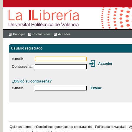
Principal
Contáctenos
Acceder
Usuario registrado
e-mail:
Contraseña:
¿Olvidó su contraseña?
e-mail:
Quienes somos
::
Condiciones generales de contratación
::
Política de privacidad
::
A