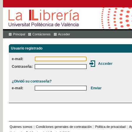
Principal
Contáctenos
Acceder
Usuario registrado
e-mail:
Contraseña:
¿Olvidó su contraseña?
e-mail:
Quienes somos
::
Condiciones generales de contratación
::
Política de privacidad
::
A