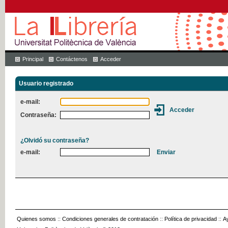
Principal
Contáctenos
Acceder
Usuario registrado
e-mail:
Contraseña:
¿Olvidó su contraseña?
e-mail:
Quienes somos
::
Condiciones generales de contratación
::
Política de privacidad
::
A