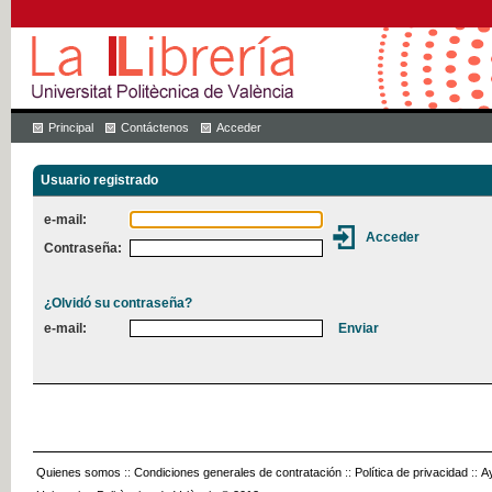
Principal
Contáctenos
Acceder
Usuario registrado
e-mail:
Contraseña:
¿Olvidó su contraseña?
e-mail:
Quienes somos
::
Condiciones generales de contratación
::
Política de privacidad
::
A