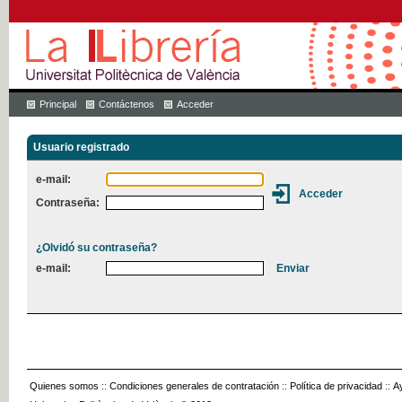
Principal
Contáctenos
Acceder
Usuario registrado
e-mail:
Contraseña:
¿Olvidó su contraseña?
e-mail:
Quienes somos
::
Condiciones generales de contratación
::
Política de privacidad
::
A