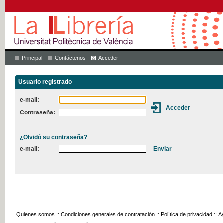
Principal
Contáctenos
Acceder
Usuario registrado
e-mail:
Contraseña:
¿Olvidó su contraseña?
e-mail:
Quienes somos
::
Condiciones generales de contratación
::
Política de privacidad
::
A