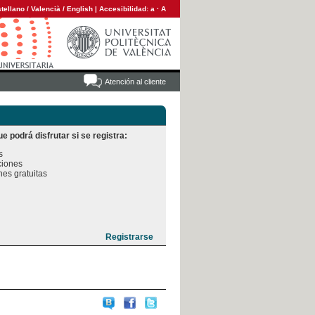
tellano
/
Valencià
/
English
|
Accesibilidad:
a
·
A
Atención al cliente
e podrá disfrutar si se registra:


iones

es gratuitas
