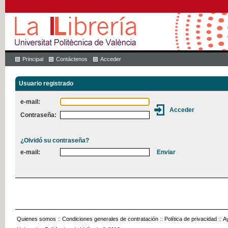
Principal
Contáctenos
Acceder
Usuario registrado
e-mail:
Contraseña:
¿Olvidó su contraseña?
e-mail:
Quienes somos
::
Condiciones generales de contratación
::
Política de privacidad
::
A